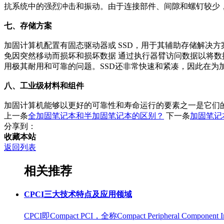
抗系统中的强烈冲击和振动。由于连接部件、间隙和螺钉较少，
七、存储方案
加固计算机配置有固态驱动器或 SSD，用于其辅助存储解决方
免因突然移动而损坏和损坏数据 通过执行器臂访问数据以将数据
用极其耐用和可靠的问题。SSD还非常快速和紧凑，因此在为
八、工业级材料和组件
加固计算机能够以更好的可靠性和寿命运行的要素之一是它们
上一条
全加固笔记本和半加固笔记本的区别？
下一条
加固笔记
分享到：
收藏本站
返回列表
相关推荐
CPCI三大技术特点及应用领域
CPCI即Compact PCI，全称Compact Peripheral Component I