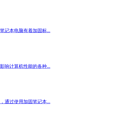
记本电脑有着加固标...
响计算机性能的各种...
通过使用加固笔记本...